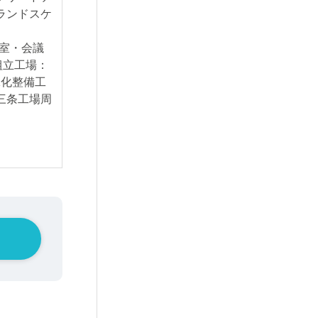
ランドスケ
。
室・会議
組立工場：
緑化整備工
三条工場周