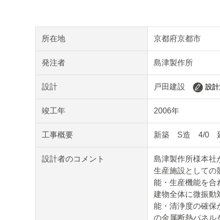
所在地
京都府京都市
発注者
島津製作所
設計
戸田建設
設計
竣工年
2006年
工事概要
新築 S造 4/0 延
設計者のコメント
島津製作所様本社
生産施設としての
能・生産機能を合
建物全体に微振動
能・清浄度の確保
の金属断熱パネル