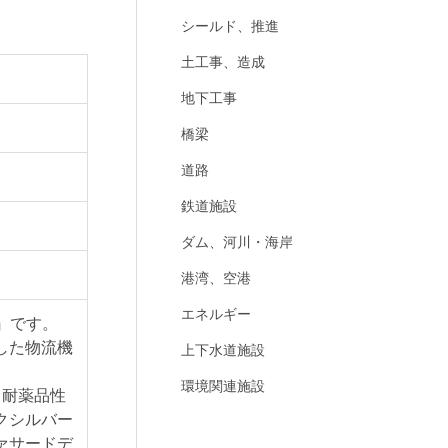
シールド、推進
土工事、造成
地下工事
橋梁
道路
鉄道施設
ダム、河川・海岸
港湾、空港
エネルギー
』です。
した物流機
上下水道施設
環境関連施設
・耐薬品性
クシルバー
ァサードデ