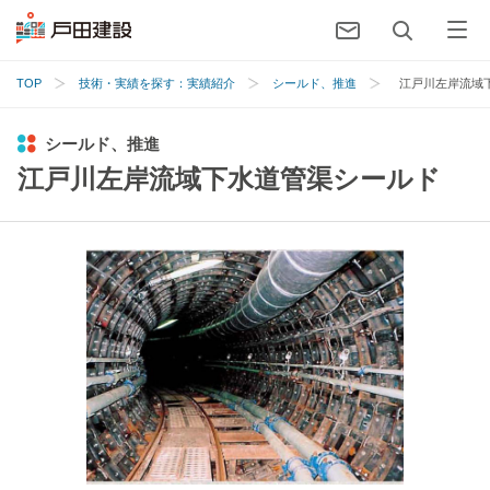
TOP
技術・実績を探す：実績紹介
シールド、推進
江戸川左岸流域
シールド、推進
江戸川左岸流域下水道管渠シールド