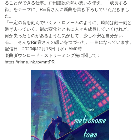
ることができる仕事。戸田建設の熱い想いを伝え、「成長する
街」をテーマに、Rin音さんに新曲を書き下ろしていただきまし
た。​
「一定の音を刻んでいくメトロノームのように、時間は刻一刻と
過ぎ去っていく。街の変化とともに人々も成長していくけれど、
何か失ったものがあるような気がして、少し不安な自分がい
る。」​そんなRin音さんの想いをつづった、一曲になっています。
配信日：2020年12月16日（水）AM0時
楽曲ダウンロード・ストリーミング先に関して：
https://rinne.lnk.to/mntPR