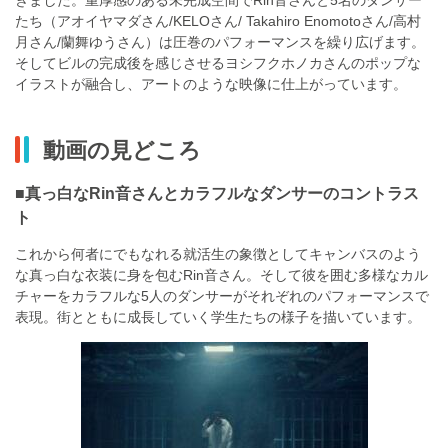
きました。重厚感のある未完成空間でRin音さんと5名のダンサー
たち（アオイヤマダさん/KELOさん/ Takahiro Enomotoさん/高村
月さん/蘭舞ゆうさん）は圧巻のパフォーマンスを繰り広げます。
そしてビルの完成後を感じさせるヨシフクホノカさんのポップな
イラストが融合し、アートのような映像に仕上がっています。
動画の見どころ
■真っ白なRin音さんとカラフルなダンサーのコントラス
ト
これから何者にでもなれる就活生の象徴としてキャンバスのよう
な真っ白な衣装に身を包むRin音さん。そして彼を囲む多様なカル
チャーをカラフルな5人のダンサーがそれぞれのパフォーマンスで
表現。街とともに成長していく学生たちの様子を描いています。