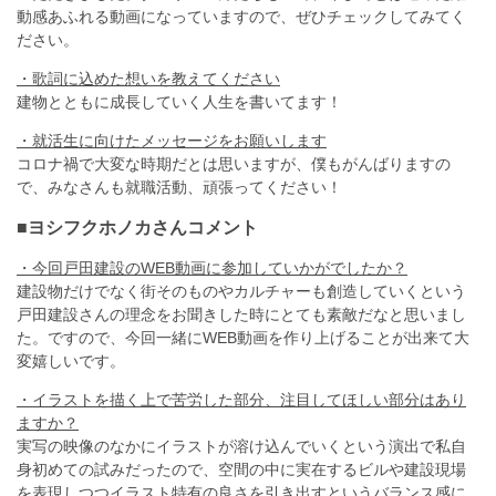
動感あふれる動画になっていますので、ぜひチェックしてみてく
ださい。
・歌詞に込めた想いを教えてください
建物とともに成長していく人生を書いてます！
・就活生に向けたメッセージをお願いします
コロナ禍で大変な時期だとは思いますが、僕もがんばりますの
で、みなさんも就職活動、頑張ってください！
■ヨシフクホノカさんコメント
・今回戸田建設のWEB動画に参加していかがでしたか？
建設物だけでなく街そのものやカルチャーも創造していくという
戸田建設さんの理念をお聞きした時にとても素敵だなと思いまし
た。ですので、今回一緒にWEB動画を作り上げることが出来て大
変嬉しいです。
・イラストを描く上で苦労した部分、注目してほしい部分はあり
ますか？
実写の映像のなかにイラストが溶け込んでいくという演出で私自
身初めての試みだったので、空間の中に実在するビルや建設現場
を表現しつつイラスト特有の良さを引き出すというバランス感に