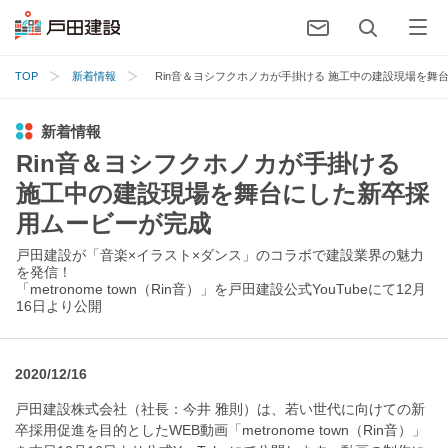
TOP
新着情報
Rin音＆ヨシフクホノカが手掛ける 施工中の建設現場を舞
新着情報
Rin音＆ヨシフクホノカが手掛ける
施工中の建設現場を舞台にした新卒採
用ムービーが完成
戸田建設が「音楽×イラスト×ダンス」のコラボで建設業界の魅力
を発信！
「metronome town（Rin音）」を戸田建設公式YouTubeにて12月
16日より公開
2020/12/16
戸田建設株式会社（社長：今井 雅則）は、若い世代に向けての新
卒採用促進を目的としたWEB動画「metronome town（Rin音）」