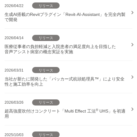
2026/04/22
リリース
生成AI搭載のRevitプラグイン「Revit-AI-Assistant」を完全内製
で開発
2026/04/14
リリース
医療従事者の負担軽減と入院患者の満足度向上を目指した
音声アシスト病室の概念実証を実施
2026/03/31
リリース
当社が新たに開発した「パッカー式杭頭処理具™」により安全
性と施工効率を向上
2026/03/26
リリース
®
超高強度吹付けコンクリート「Multi Effect 工法
UHS」を初適
用
2025/10/03
リリース