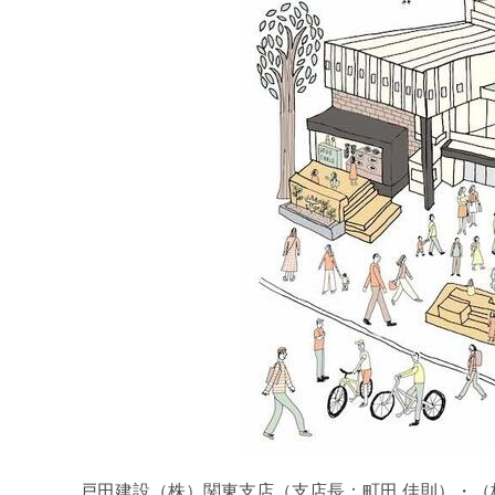
戸田建設（株）関東支店（支店長：町田 佳則）・（