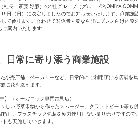
長：斎藤 好彦）の4社グループ（グループ名OMIYA COMM
1年12月19日（日）に決定しましたのでお知らせいたします。商業
プンして参ります。合わせて関係者内覧ならびにプレス向け内覧
もご案内いたします。
、日常に寄り添う商業施設
心とした小売店舗、ベーカリーなど、日常的にご利用頂ける店舗を
i開業に花を添えます。
コー）
（オーガニック専門青果店）
瑞々しい野菜果物から作ったスムージー、クラフトビール等も
目指し、プラスチック包装を極力使用しない量り売りですので
ントも実施していきます。