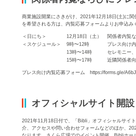
商業施設開業にさきがけ、2021年12月18日(土
を希望される方は、内覧応募フォームよりお申込み
＜日にち＞
12月18日（土）
関係者内覧
＜スケジュール＞
9
時〜
12
時
プレス向け
13
時〜
14
時
セレモニー
15時〜
17
時
近隣関係者
プレス向け内覧応募フォーム
https://forms.gle/A
オフィシャルサイト開設
2021年11月18日付で、「Bibli」オフィシャ
介、アクセスや問い合わせフォームなどのほか、20
なります。さくら広場でのイベント開催、Bibli