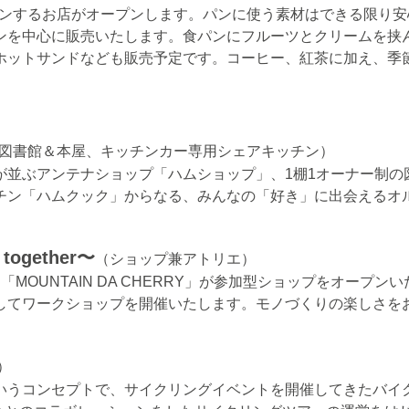
ションするお店がオープンします。パンに使う素材はできる限り
ンを中心に販売いたします。食パンにフルーツとクリームを挟
ホットサンドなども販売予定です。コーヒー、紅茶に加え、季
・図書館＆本屋、キッチンカー専用シェアキッチン）
が並ぶアンテナショップ「ハムショップ」、1棚1オーナー制の
チン「ハムクック」からなる、みんなの「好き」に出会えるオ
 together〜
（ショップ兼アトリエ）
OUNTAIN DA CHERRY」が参加型ショップをオープン
してワークショップを開催いたします。モノづくりの楽しさを
）
いうコンセプトで、サイクリングイベントを開催してきたバイ