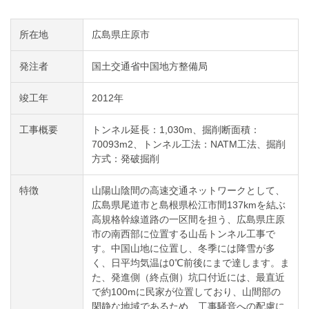
所在地
広島県庄原市
発注者
国土交通省中国地方整備局
竣工年
2012年
工事概要
トンネル延長：1,030m、掘削断面積：
70093m2、トンネル工法：NATM工法、掘削
方式：発破掘削
特徴
山陽山陰間の高速交通ネットワークとして、
広島県尾道市と島根県松江市間137kmを結ぶ
高規格幹線道路の一区間を担う、広島県庄原
市の南西部に位置する山岳トンネル工事で
す。中国山地に位置し、冬季には降雪が多
く、日平均気温は0℃前後にまで達します。ま
た、発進側（終点側）坑口付近には、最直近
で約100mに民家が位置しており、山間部の
閑静な地域であるため、工事騒音への配慮に