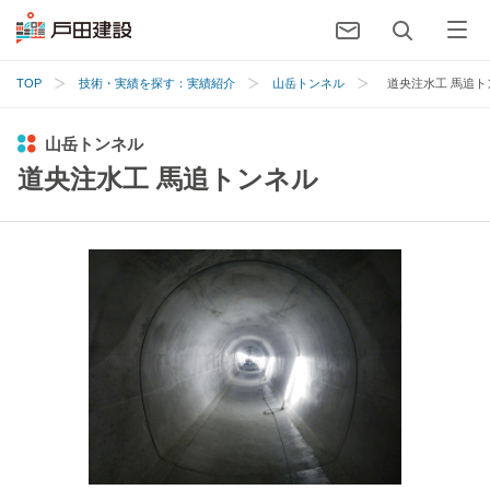
TOP
技術・実績を探す：実績紹介
山岳トンネル
道央注水工 馬追ト
山岳トンネル
道央注水工 馬追トンネル