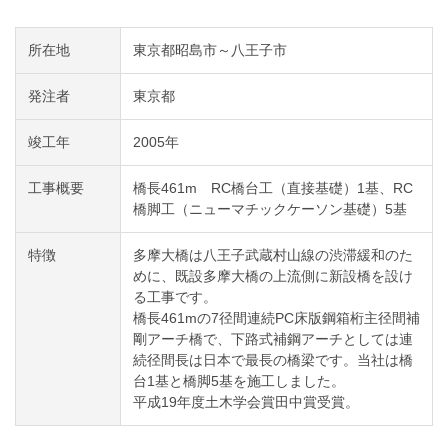
所在地
東京都昭島市～八王子市
発注者
東京都
竣工年
2005年
工事概要
橋長461m RC橋台工（直接基礎）1基、RC
橋脚工（ニューマチックケーソン基礎）5基
特徴
多摩大橋は八王子武蔵村山線の渋滞緩和のた
めに、既設多摩大橋の上流側に新設橋を設け
る工事です。
橋長461mの7径間連続PC床版鋼箱桁主径間補
剛アーチ橋で、下路式補鋼アーチとしては連
続径間長は日本で最長の橋梁です。当社は橋
台1基と橋脚5基を施工しました。
平成19年度土木学会賞田中賞受賞。