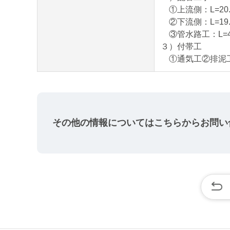
①上流側：L=20.1
②下流側：L=19.
③管水路工：L=41.
３）付帯工
①通気工②排泥工
その他の情報については
こちらからお問い