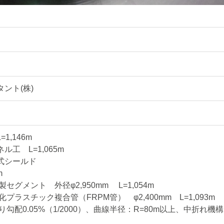
ント(株)
1,146m
工 L=1,065m
式シールド
m
グメント 外径φ2,950mm L=1,054m
ラスチック複合管（FRPM管） φ2,400mm L=1,093m
勾配0.05%（1/2000）、曲線半径：R=80m以上、中折れ機構