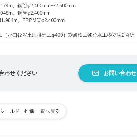
74m、鋼管φ2,400mm〜2,500mm
048m、鋼管φ2,400mm
984m、FRPM管φ2,400mm
（小口径泥土圧推進工φ400）③点検工④分水工⑤立坑2箇所
合わせください
お問い合わせ
シールド、推進 一覧へ戻る