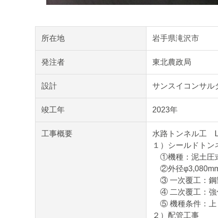
所在地
岩手県滝沢市
発注者
東北農政局
設計
サンスイコンサルタ
竣工年
2023年
工事概要
水路トンネル工 L=
１）シールドトンネル
①機種：泥土圧
②外径φ3,080m
③ 一次覆工：鋼製セ
④ 二次覆工：強化プ
⑤ 機種条件：上り
２）配管工事