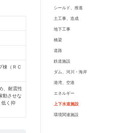
シールド、推進
土工事、造成
地下工事
橋梁
道路
鉄道施設
ンプ棟（ＲＣ
ダム、河川・海岸
港湾、空港
め、耐震性
エネルギー
稼動させな
と低く抑
上下水道施設
環境関連施設