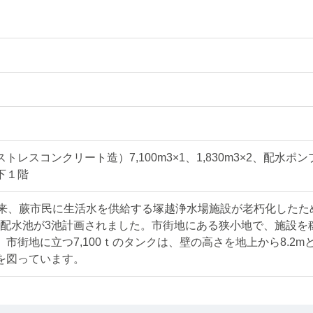
レスコンクリート造）7,100m3×1、1,830m3×2、配水ポ
下１階
以来、蕨市民に生活水を供給する塚越浄水場施設が老朽化したた
ク配水池が3池計画されました。市街地にある狭小地で、施設を
市街地に立つ7,100ｔのタンクは、壁の高さを地上から8.2m
を図っています。