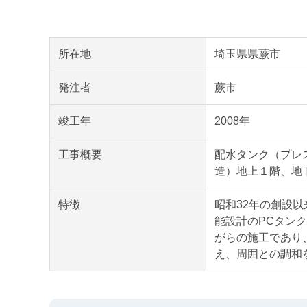
所在地
埼玉県県蕨市
発注者
蕨市
竣工年
2008年
工事概要
配水タンク（プレスト
造）地上１階、地
特徴
昭和32年の創設
能設計のPCタン
がらの施工であり、
え、周囲との調和