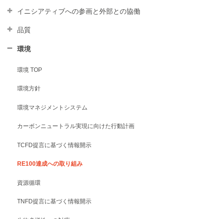
イニシアティブへの参画と外部との協働
品質
環境
環境 TOP
環境⽅針
環境マネジメントシステム
カーボンニュートラル実現に向けた⾏動計画
TCFD提⾔に基づく情報開⽰
RE100達成への取り組み
資源循環
TNFD提言に基づく情報開示