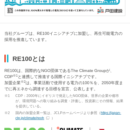
当社グループは、RE100イニシアチブに加盟し、再生可能電力の
採用を推進しています。
RE100とは
RE100は、国際的なNGO団体であるThe Climate Groupが、
※1
CDP
と連携して推進する国際イニシアチブです。
※2
加盟企業
は、事業活動で使用する電力の100％を、2050年度ま
でに再エネから調達する目標を宣言、公表します。
※1
CDP：2000年にイギリスで発足したNGO団体。世界の企業や都市
が、環境問題への取り組みを調査・評価し、投資家にその情報、結果
を提供している。
※2
国内の加盟企業一覧は、JCLPホームページより参照（
https://japan-
clp.jp/climate/reoh
）