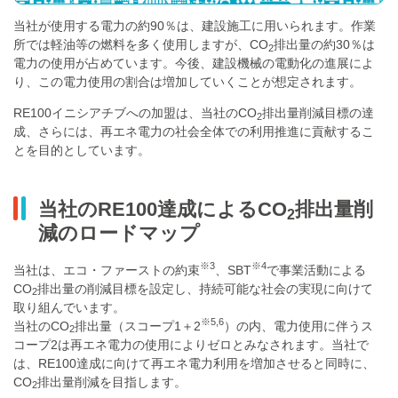
当社が使用する電力の約90％は、建設施工に用いられます。作業
所では軽油等の燃料を多く使用しますが、CO
排出量の約30％は
2
電力の使用が占めています。今後、建設機械の電動化の進展によ
り、この電力使用の割合は増加していくことが想定されます。
RE100イニシアチブへの加盟は、当社のCO
排出量削減目標の達
2
成、さらには、再エネ電力の社会全体での利用推進に貢献するこ
とを目的としています。
当社のRE100達成によるCO
排出量削
2
減のロードマップ
※3
※4
当社は、エコ・ファーストの約束
、SBT
で事業活動による
CO
排出量の削減目標を設定し、持続可能な社会の実現に向けて
2
取り組んでいます。
※5,6
当社のCO
排出量（スコープ1＋2
）の内、電力使用に伴うス
2
コープ2は再エネ電力の使用によりゼロとみなされます。当社で
は、RE100達成に向けて再エネ電力利用を増加させると同時に、
CO
排出量削減を目指します。
2