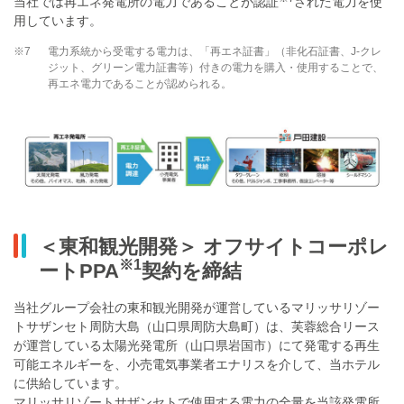
当社では再エネ発電所の電力であることが認証
された電力を使
用しています。
※7
電力系統から受電する電力は、「再エネ証書」（非化石証書、J-クレ
ジット、グリーン電力証書等）付きの電力を購入・使用することで、
再エネ電力であることが認められる。
＜東和観光開発＞ オフサイトコーポレ
※1
ートPPA
契約を締結
当社グループ会社の東和観光開発が運営しているマリッサリゾー
トサザンセト周防大島（山口県周防大島町）は、芙蓉総合リース
が運営している太陽光発電所（山口県岩国市）にて発電する再生
可能エネルギーを、小売電気事業者エナリスを介して、当ホテル
に供給しています。
マリッサリゾートサザンセトで使用する電力の全量を当該発電所