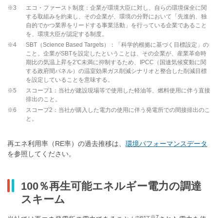
※3
エコ・ファースト制度：企業が環境大臣に対し、自らの環境保全に関
する取組みを約束し、その企業が、環境の分野において「先進的、独
自的でかつ業界をリードする事業活動」を行っている企業であること
を、環境大臣が認定する制度。
※4
SBT（Science Based Targets）：「科学的根拠に基づく目標設定」の
こと。企業がSBTを設定したということは、その企業が、産業革命時
期比の気温上昇を2℃未満に抑制するため、IPCC（国連気候変動に関
する政府間パネル）の温室効果ガス削減シナリオと整合した削減目標
を設定していることを意味する。
※5
スコープ1：当社が建設現場等で使用した軽油等、燃料使用に伴う直接
排出のこと。
※6
スコープ2：当社が購入した電力の使用に伴う発電所での間接排出のこ
と。
再エネ利用率（RE率）の過去推移は、
環境パフォーマンスデータ
を参照してください。
100％再生可能エネルギー電力の調達
スキーム
※7