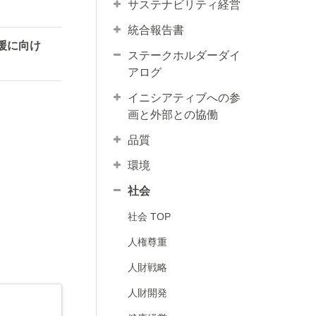
サステナビリティ経営
統合報告書
援に向け
ステークホルダーダイ
アログ
イニシアティブへの参
画と外部との協働
品質
環境
社会
社会 TOP
⼈権尊重
人財戦略
⼈財開発