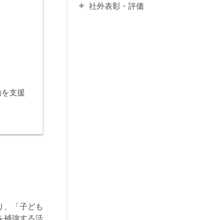
社外表彰・評価
動を支援
り、「子ども
を補強する活