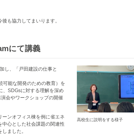
。
今後も協力してまいります。
ramにて講義
amに参加し、「戸田建設の仕事と
続可能な開発のための教育）を
に、SDGsに対する理解を深め
講演会やワークショップの開催
リーンオフィス棟を例に省エネ
高校生に説明をする様子
を中心とした社会課題の関連性
をしました。