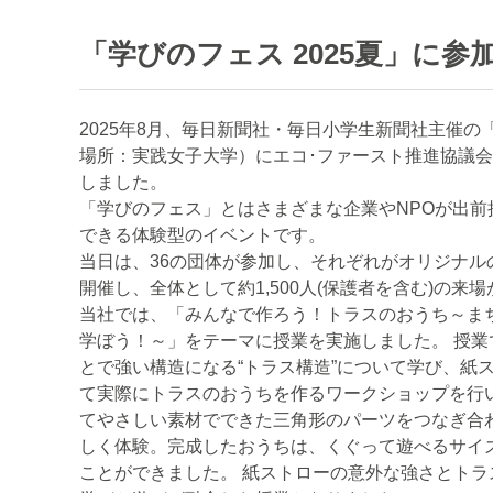
「学びのフェス 2025夏」に参
2025年8月、毎日新聞社・毎日小学生新聞社主催の
場所：実践女子大学）にエコ･ファースト推進協議
しました。
「学びのフェス」とはさまざまな企業やNPOが出前
できる体験型のイベントです。
当日は、36の団体が参加し、それぞれがオリジナル
開催し、全体として約1,500人(保護者を含む)の来
当社では、「みんなで作ろう！トラスのおうち～ま
学ぼう！～」をテーマに授業を実施しました。 授
とで強い構造になる“トラス構造”について学び、紙
て実際にトラスのおうちを作るワークショップを行
てやさしい素材でできた三角形のパーツをつなぎ合
しく体験。完成したおうちは、くぐって遊べるサイ
ことができました。 紙ストローの意外な強さとト